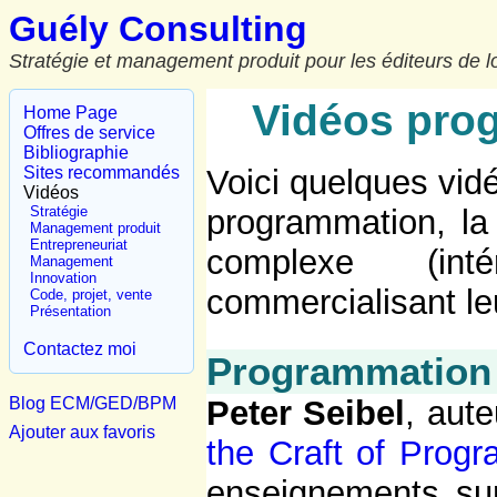
Guély Consulting
Stratégie et management produit pour les éditeurs de lo
Vidéos prog
Home Page
Offres de service
Bibliographie
Sites recommandés
Voici quelques vidé
Vidéos
Stratégie
programmation, la 
Management produit
Entrepreneuriat
complexe (int
Management
Innovation
commercialisant leu
Code, projet, vente
Présentation
Contactez moi
Programmation
Blog ECM/GED/BPM
Peter Seibel
, aute
Ajouter aux favoris
the Craft of Prog
enseignements sur